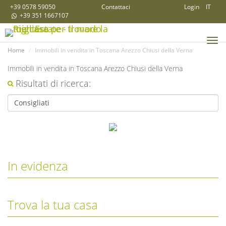
+39 0578 59050
Contattaci
Login
IT
+39 351 1667107
Tog
Home
Immobili in vendita in Toscana Arezzo Chiusi della Verna
navi
Immobili in vendita in Toscana Arezzo Chiusi della Verna
Risultati di ricerca:
In evidenza
Trova la tua casa