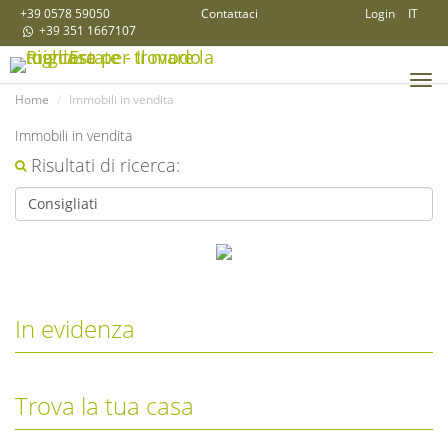
+39 0578 59050
Contattaci
Login
IT
+39 351 1667107
Tog
Home
Immobili in vendita
navi
Immobili in vendita
Risultati di ricerca:
In evidenza
Trova la tua casa